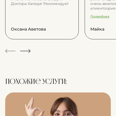
Доктора Халеда! Рекомендую!
очень вежлив
клиентоорие
Доктора нас
Подробнее
профессиона
внимательны
все понятно 
Оксана Аветова
Майка
что на прием
в удобное вр
приходится ж
как в обычны
И в целом зд
приятно)
Похожие услуги: