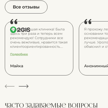
Все отзывы
Очень хорошая клиника! Была
Я прохожу ле
здесь три раза и теперь всем
основании то
рекомендую! Сотрудники все
рекомендаци
очень вежливые, нравится такая
лучше. Уроло
клиентоориентированность.
объяснил и о
Доктора настоящие
Подробнее
профессионалы, очень
внимательные к пациентам и
все понятно объясняют. Удобно,
Майка
Анонимный
что на прием можно записаться
в удобное время и не
приходится ждать в коридоре,
как в обычных поликлиниках.
И в целом здесь всегда чисто и
приятно)
Часто задаваемые
вопросы