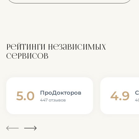
Рейтинги независимых
сервисов
5.0
4.9
ПроДокторов
С
447 отзывов
4