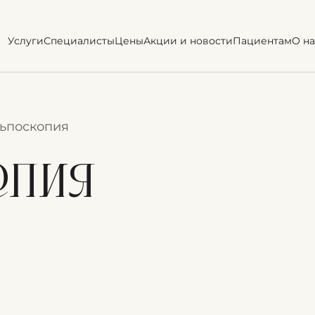
Услуги
Специалисты
Цены
Акции и новости
Пациентам
О на
ьпоскопия
опия