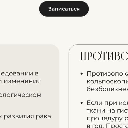
Записаться
Противо
ледовании в
Противопок
и изменения
кольпоскопи
безболезнен
ологическом
Если при ко
ткани на гис
к развития рака
процедуру 
в год. Прос