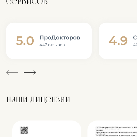
сервисов
5.0
4.9
ПроДокторов
С
447 отзывов
4
Наши лицензии