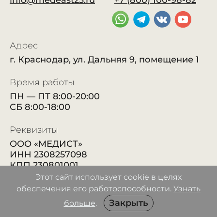
info@medeast23.ru
+7 (800) 100-98-82
Адрес
г. Краснодар, ул. Дальняя 9, помещение 1
Время работы
ПН — ПТ 8:00-20:00
СБ 8:00-18:00
Реквизиты
ООО «МЕДИСТ»
ИНН 2308257098
КПП 230801001
ОГРН 1182375047117
Этот сайт использует cookie в целях
ОКПО 28879726
обеспечения его работоспособности.
Узнать
ОКВЭД 86.10
Закрыть
больше
.
Расчетный счет 40702810426060003802