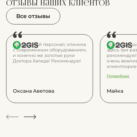
отзывы
наших клиентов
Все отзывы
Прекрасный персонал, клиника
Очень хорош
с современным оборудованием,
здесь три ра
и конечно же золотые руки
рекомендую!
Доктора Халеда! Рекомендую!
очень вежлив
клиентоорие
Доктора нас
Подробнее
профессиона
внимательны
все понятно 
Оксана Аветова
Майка
что на прием
в удобное вр
приходится ж
как в обычны
И в целом зд
приятно)