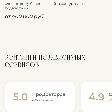
сделать кожу более свежей, а контуры лица
подтянутыми.
от 400.000 руб.
Рейтинги независимых
сервисов
5.0
4.9
ПроДокторов
С
447 отзывов
4