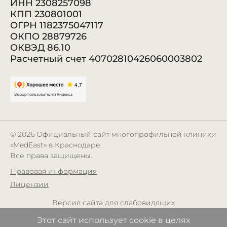
ИНН 2308257098
КПП 230801001
ОГРН 1182375047117
ОКПО 28879726
ОКВЭД 86.10
Расчетный счет 40702810426060003802
© 2026
Официальный сайт многопрофильной клиники
«MedEast» в Краснодаре.
Все права защищены.
Правовая информация
Лицензии
Версия сайта для слабовидящих
Этот сайт использует cookie в целях
Лицензия
№ ЛО17-011126-23/00147821
от 12.07.2019 года