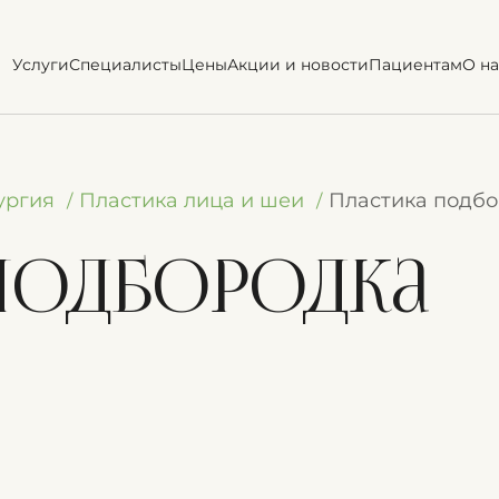
Услуги
Специалисты
Цены
Акции и новости
Пациентам
О на
ургия
Пластика лица и шеи
Пластика подб
подбородка