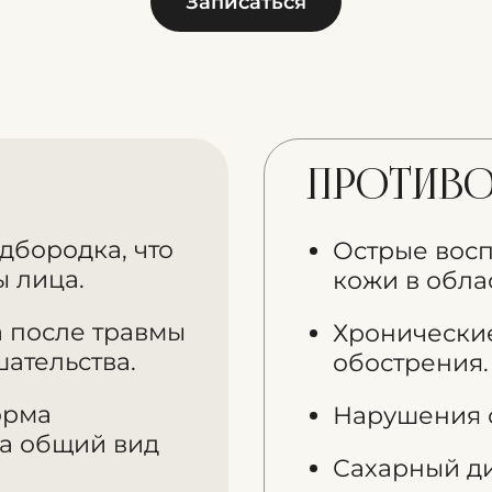
Записаться
Противо
дбородка, что
Острые вос
ы лица.
кожи в обла
 после травмы
Хронические
ательства.
обострения.
орма
Нарушения 
а общий вид
Сахарный ди