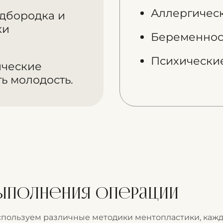
Аллергическ
одбородка и
ки
Беременност
Психические
ические
ь молодость.
ыполнения операции
спользуем различные методики ментопластики, кажд