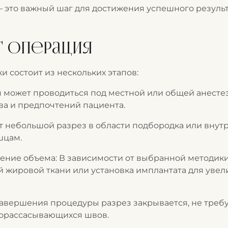
 это важный шаг для достижения успешного результ
т операция
 состоит из нескольких этапов:
 может проводиться под местной или общей анестез
а и предпочтений пациента.
т небольшой разрез в области подбородка или внутри
шцам.
ение объема: В зависимости от выбранной методик
 жировой ткани или установка имплантата для уве
авершения процедуры разрез закрывается, не треб
орассасывающихся швов.