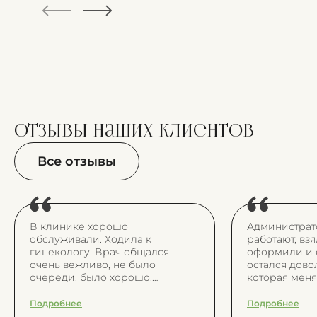
отзывы
наших клиентов
Все отзывы
В клинике хорошо
Администрат
обслуживали. Ходила к
работают, вз
гинекологу. Врач общался
оформили и о
очень вежливо, не было
остался дово
очереди, было хорошо.
которая мен
Атмосфера в клинике хорошая.
меня проконс
объяснила и 
Подробнее
Подробнее
новообразова