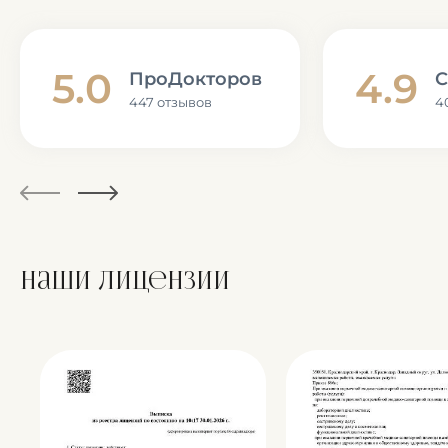
5.0
4.9
ПроДокторов
С
447 отзывов
4
Наши лицензии