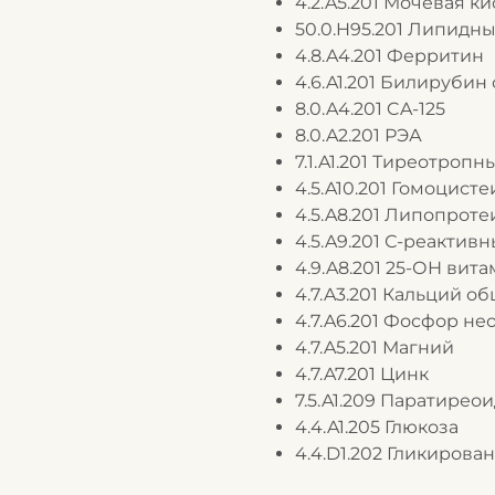
4.2.A5.201 Мочевая ки
50.0.H95.201 Липидн
4.8.A4.201 Ферритин
4.6.A1.201 Билируби
8.0.A4.201 CA-125
8.0.A2.201 РЭА
7.1.A1.201 Тиреотроп
4.5.A10.201 Гомоцисте
4.5.A8.201 Липопротеи
4.5.A9.201 С-реактив
4.9.A8.201 25-ОН вит
4.7.A3.201 Кальций о
4.7.A6.201 Фосфор н
4.7.A5.201 Магний
4.7.A7.201 Цинк
7.5.A1.209 Паратире
4.4.A1.205 Глюкоза
4.4.D1.202 Гликирова