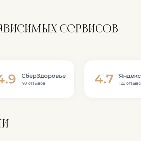
зависимых сервисов
4.9
4.7
СберЗдоровье
Яндекс
40 отзывов
128 отзыв
ии