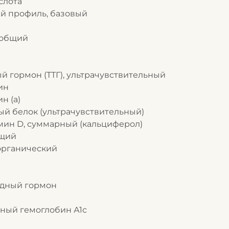
слота
ый профиль, базовый
н общий
ный гормон (ТТГ), ультрачувствительный
ин
н (а)
ный белок (ультрачувствительный)
амин D, суммарный (кальциферол)
бщий
еорганический
оидный гормон
нный гемоглобин А1с