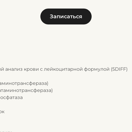
Записаться
ий анализ крови с лейкоцитарной формулой (5DIFF)
инаминотрансфераза)
ртатаминотрансфераза)
фосфатаза
ок