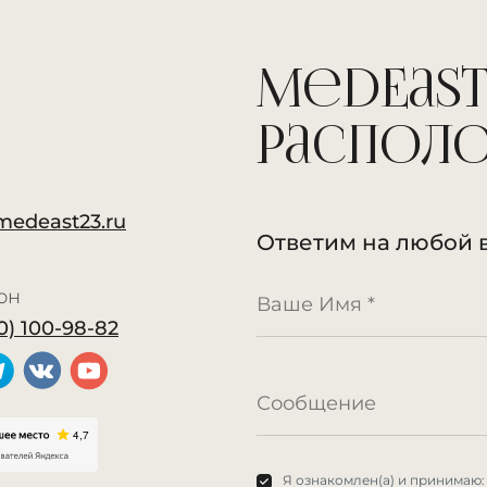
MedEast
распол
medeast23.ru
Ответим на любой 
он
0) 100-98-82
Я ознакомлен(а) и принимаю