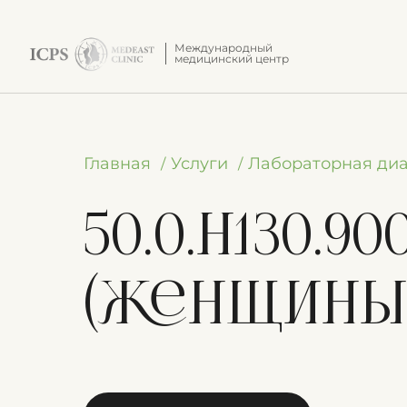
Международный
медицинский центр
Главная
Услуги
Лабораторная диа
50.0.H130.9
(женщины 4