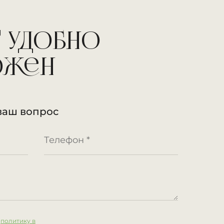
 удобно
ожен
ваш вопрос
:
политику в