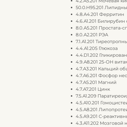
4.2.A5.201 Мочевая ки
50.0.H95.201 Липидн
4.8.A4.201 Ферритин
4.6.A1.201 Билируби
8.0.A5.201 Простата
8.0.A2.201 РЭА
7.1.A1.201 Тиреотроп
4.4.A1.205 Глюкоза
4.4.D1.202 Гликирова
4.9.A8.201 25-ОН вит
4.7.A3.201 Кальций о
4.7.A6.201 Фосфор н
4.7.A5.201 Магний
4.7.A7.201 Цинк
7.5.A1.209 Паратире
4.5.A10.201 Гомоцисте
4.5.A8.201 Липопротеи
4.5.A9.201 С-реактив
4.3.A11.202 Мозговой