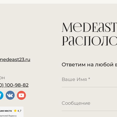
MedEast
распол
medeast23.ru
Ответим на любой 
он
0) 100-98-82