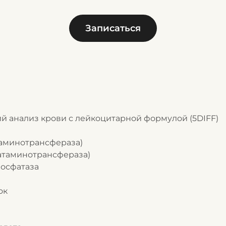
Записаться
ий анализ крови с лейкоцитарной формулой (5DIFF)
инаминотрансфераза)
ртатаминотрансфераза)
фосфатаза
ок