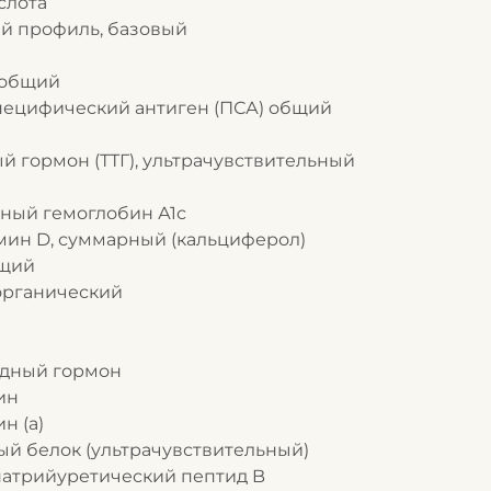
слота
ый профиль, базовый
н общий
-специфический антиген (ПСА) общий
ный гормон (ТТГ), ультрачувствительный
нный гемоглобин А1с
амин D, суммарный (кальциферол)
бщий
еорганический
оидный гормон
ин
н (а)
ный белок (ультрачувствительный)
 натрийуретический пептид B