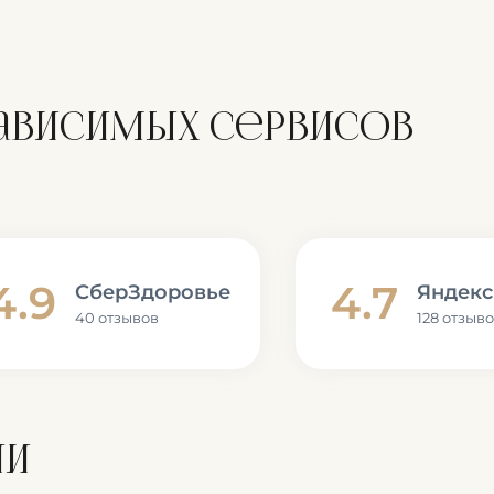
зависимых сервисов
4.9
4.7
СберЗдоровье
Яндекс
40 отзывов
128 отзыв
ии