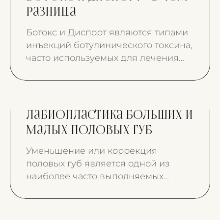
разница
Ботокс и Диспорт являются типами
инъекций ботулинического токсина,
часто используемых для лечения
мышечных спазмов на лице и теле.
Лабиопластика больших и
малых половых губ
Уменьшение или коррекция
половых губ является одной из
наиболее часто выполняемых
процедур в области интимной
хирургии. В последние годы спрос
на коррекцию влагалища резко