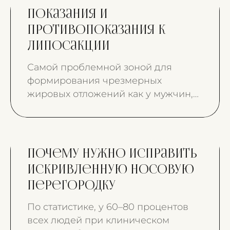
вырос.
Показания и
противопоказания к
липосакции
Самой проблемной зоной для
формирования чрезмерных
жировых отложений как у мужчин,
так и у женщин является живот.
Почему нужно исправить
искривленную носовую
перегородку
По статистике, у 60–80 процентов
всех людей при клиническом