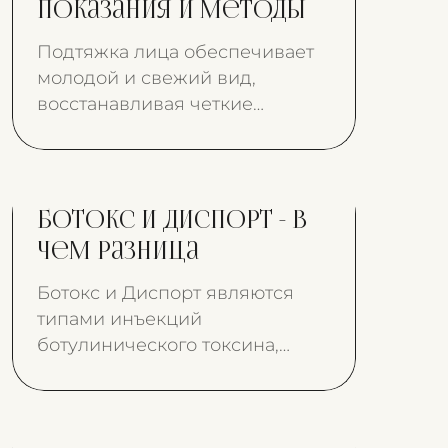
показания и методы
Подтяжка лица обеспечивает
молодой и свежий вид,
восстанавливая четкие
динамичные черты лица.
Ботокс и диспорт - в
чем разница
Ботокс и Диспорт являются
типами инъекций
ботулинического токсина,
часто используемых для
лечения мышечных спазмов
на лице и теле.