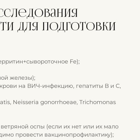
исследования
ти для подготовки
рритин+сывороточное Fe);
ой железы);
крови на ВИЧ-инфекцию, гепатиты В и С,
is, Neisseria gonorrhoeae, Trichomonas
 ветряной оспы (если их нет или их мало
димо провести вакцинопрофилактику);