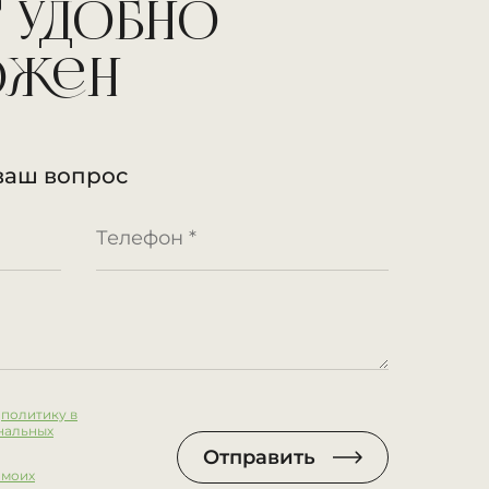
 удобно
ожен
ваш вопрос
:
политику в
нальных
Отправить
 моих