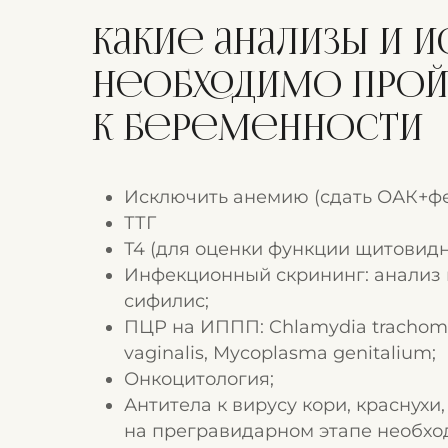
Какие анализы и 
необходимо прой
к беременности
Исключить анемию (сдать ОАК+фе
ТТГ
Т4 (для оценки функции щитовидн
Инфекционный скрининг: анализ 
сифилис;
ПЦР на ИППП: Chlamydia trachomat
vaginalis, Mycoplasma genitalium;
Онкоцитология;
Антитела к вирусу кори, краснухи,
на прегравидарном этапе необхо