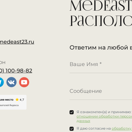
MedEast
распол
medeast23.ru
Ответим на любой 
он
0) 100-98-82
Я ознакомлен(а) и принимаю
отношении обработки персо
данных
Я даю согласие на
обработку