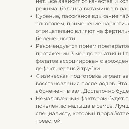
нет. Все зависит от качества и к
режима, баланса витаминов в рац
Курение, пассивное вдыхание та
алкоголем, применение наркотич
отрицательно влияют на фертиль
беременности.
Рекомендуется прием препарато
протяжении 3 мес до зачатия и I
фолатов ассоциирован с врожден
дефект нервной трубки.
Физическая подготовка играет в
восстановления после родов. Это 
абонемент в зал. Достаточно буд
Немаловажным фактором будет пс
появлению малыша в семье. Луч
специалисту, который проработае
тревогой.