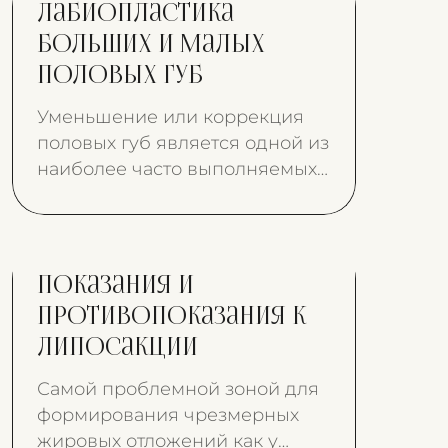
Лабиопластика
больших и малых
половых губ
Уменьшение или коррекция
половых губ является одной из
наиболее часто выполняемых
процедур в области интимной
хирургии. В последние годы
спрос на коррекцию
влагалища резко вырос.
Показания и
противопоказания к
липосакции
Самой проблемной зоной для
формирования чрезмерных
жировых отложений как у