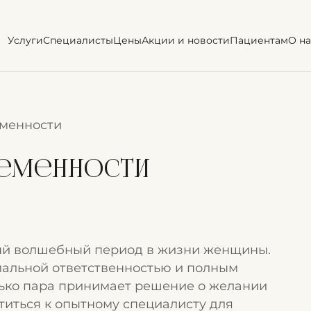
Услуги
Специалисты
Цены
Акции и новости
Пациентам
О на
менности
ременности
ый волшебный период в жизни женщины.
мальной ответственностью и полным
ько пара принимает решение о желании
титься к опытному специалисту для