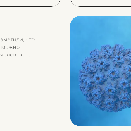
максимальной
пониманием 
аметили, что
е можно
 человека.
е хватает
в, то пряди
ыпадают,