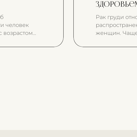
здоровье
об
Рак груди отн
и человек
распростране
с возрастом
женщин. Чаще 
старше 45 лет.