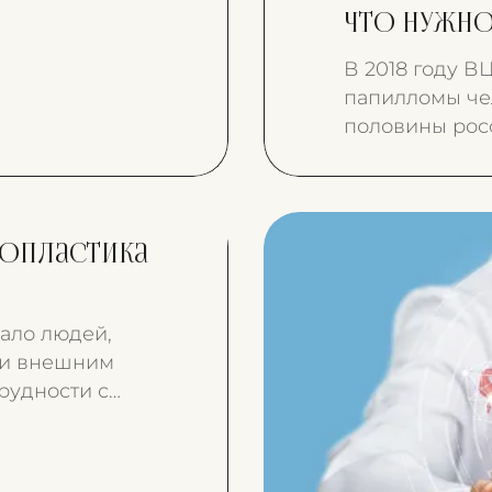
Что нужно
В 2018 году В
папилломы че
половины росс
заражение ВП
онкологическ
меньше людей 
топластика
ало людей,
 и внешним
рудности с
 эти
и
 носа. В