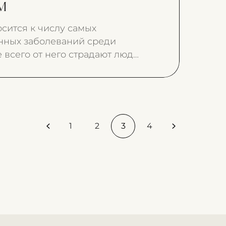
м
осится к числу самых
нных заболеваний среди
всего от него страдают люди
1
2
3
4