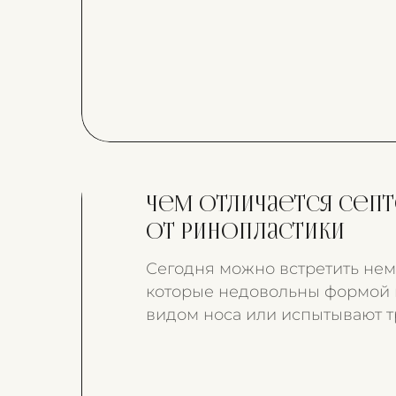
Чем отличается сеп
от ринопластики
Сегодня можно встретить нем
которые недовольны формой
видом носа или испытывают т
носовым дыханием. Устранить
проблемы можно при помощ
септопластики и ринопластики