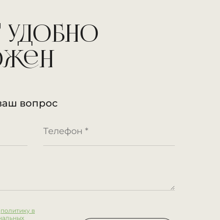
 удобно
ожен
ваш вопрос
:
политику в
нальных