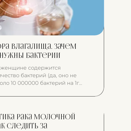
а влагалища. Зачем
нужны бактерии
 женщине содержится
чество бактерий (да, оно не
оло 10 000000 бактерий на 1г
тика рака молочной
к следить за