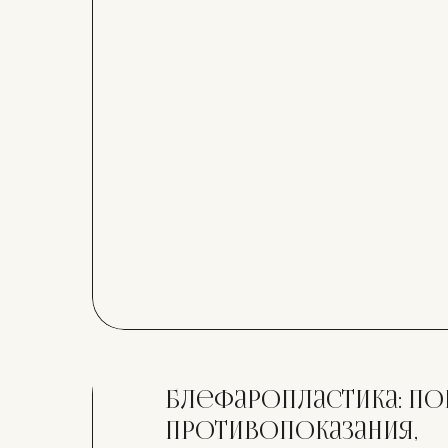
обоих случаях устраняются н
проблемы, но в каждом случа
Блефаропластика: пок
противопоказания,