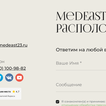
MedEast
распол
medeast23.ru
Ответим на любой 
он
0) 100-98-82
Я ознакомлен(а) и принимаю
отношении обработки персо