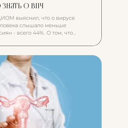
 знать о ВПЧ
ЦИОМ выяснил, что о вирусе
ловека слышало меньше
иян - всего 44%. О том, что
Ч способно привести к
им заболеваниям, знает еще
- всего 39%.