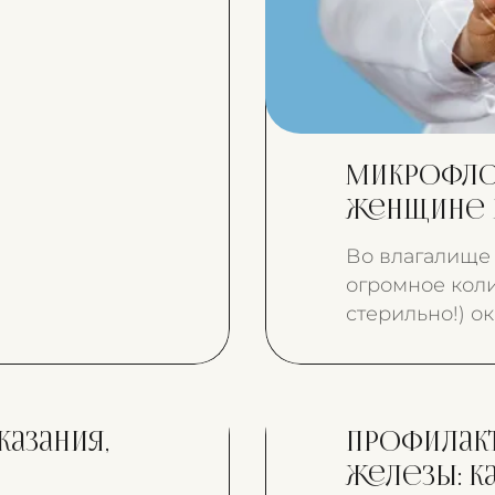
азальные
е разные.
Микрофлор
женщине 
Во влагалище
огромное коли
стерильно!) ок
выделений.
азания,
Профилак
железы: ка