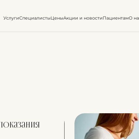
Услуги
Специалисты
Цены
Акции и новости
Пациентам
О на
показания