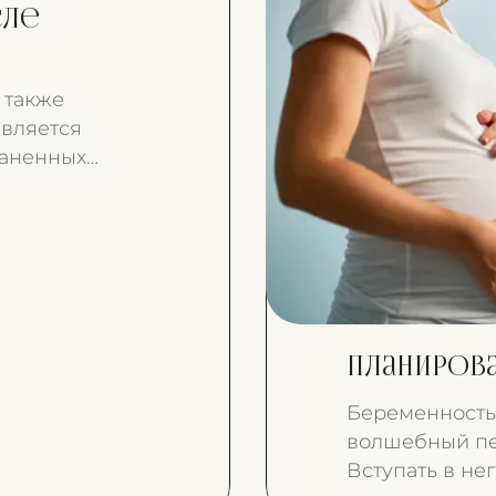
сле
 также
является
раненных
кой хирургии
Планиров
Беременность
волшебный пе
Вступать в не