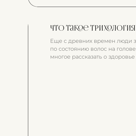
Что такое трихология
Еще с древних времен люди з
по состоянию волос на голов
многое рассказать о здоровье
Например, если в организме н
определенных микроэлементо
выглядят блеклыми, волосы в
ломаются и секутся.